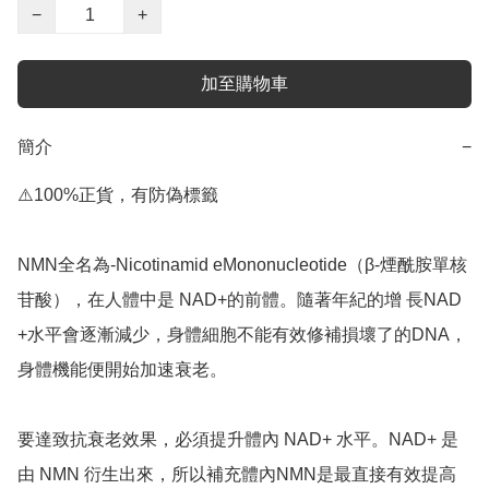
−
+
加至購物車
簡介
−
⚠️100%正貨，有防偽標籤

NMN全名為-Nicotinamid eMononucleotide（β-煙酰胺單核
苷酸），在人體中是 NAD+的前體。隨著年紀的增 長NAD 
+水平會逐漸減少，身體細胞不能有效修補損壞了的DNA，
身體機能便開始加速衰老。

要達致抗衰老效果，必須提升體內 NAD+ 水平。NAD+ 是
由 NMN 衍生出來，所以補充體內NMN是最直接有效提高