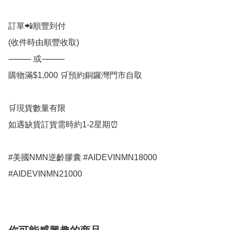
訂單📲順豐到付

(收件時由順豐收取)

⸻ 或⸻

購物滿$1,000 🛒預約銅鑼灣門市自取

🛒現貨數量有限

如遇缺貨訂貨需時約1-2星期⏰

#美國NMN逆齡膠囊 #AIDEVINMN18000

#AIDEVINMN21000