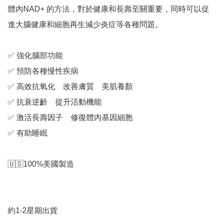
體內NAD+ 的方法，對於健康和長壽至關重要，同時可以促
進大腦健康和細胞再生減少炎症等各種問題。

✅ 強化腦部功能

✅ 預防各種慢性疾病

✅ 高效抗氧化　改善膚質　美肌養顏

✅ 抗衰逆齡　提升活動機能

✅ 激活長壽因子　修復體內基因細胞

✅ 有助睡眠

🇺🇸100%美國製造

約1-2星期出貨
