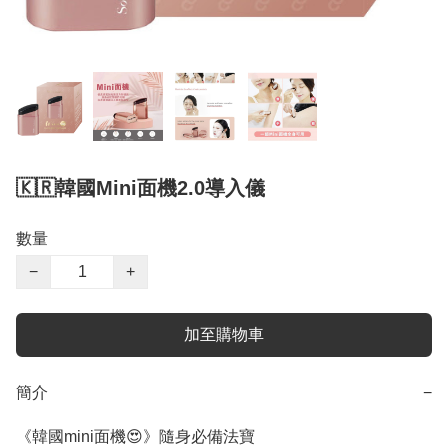
🇰🇷韓國Mini面機2.0導入儀
數量
−
+
加至購物車
簡介
−
《韓國mini面機😍》隨身必備法寶
