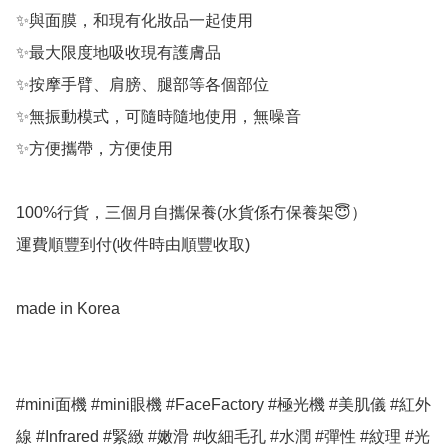
✨與面膜，和現有化妝品一起使用

✨最大限度地吸收現有護膚品

✨按摩手臂、肩膀、腿部等各個部位

✨無振動模式，可隨時隨地使用，無噪音

✨方便攜帶，方便使用

100%行貨，三個月自攜保養(水貨係冇保養架😇）

運費順豐到付(收件時由順豐收取)

made in Korea

#mini面機 #mini眼機 #FaceFactory #極光機 #美肌儀 #紅外
線 #Infrared #緊緻 #嫩滑 #收細毛孔 #水潤 #彈性 #紋理 #光