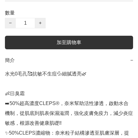
數量
−
+
加至購物車
簡介
−
水光0毛孔🥰抗敏不生痘💦細膩透亮🌿

👶🏻臭霜

➡️50%超高濃度CLEPS®️，奈米幫助活性滲透，啟動水合
機制，從肌底到肌表保濕滋潤，強化皮膚免疫力，減少炎症
敏感，根源改善健康肌礎‼️

✨50%CLEPS濃縮物：奈米粒子結構滲透至肌膚深層，提