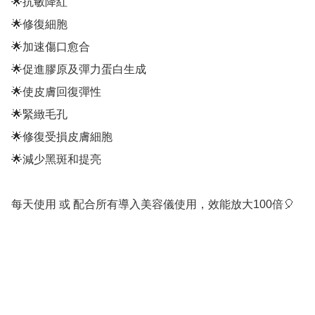
🌟抗敏降紅

🌟修復細胞

🌟加速傷口愈合

🌟促進膠原及彈力蛋白生成

🌟使皮膚回復彈性

🌟緊緻毛孔

🌟修復受損皮膚細胞

🌟減少黑斑和提亮

每天使用 或 配合所有導入美容儀使用，效能放大100倍🎈
