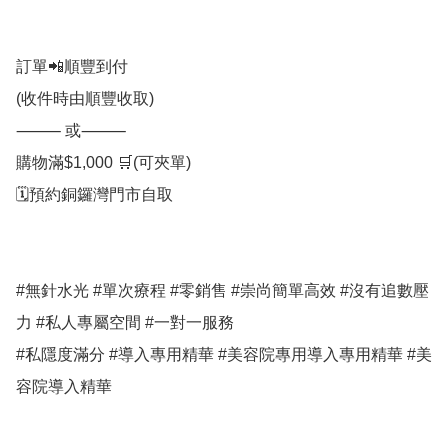
訂單📲順豐到付

(收件時由順豐收取)

⸻ 或⸻

購物滿$1,000 🛒(可夾單)

🗓️預約銅鑼灣門市自取

#無針水光 #單次療程 #零銷售 #崇尚簡單高效 #沒有追數壓
力 #私人專屬空間 #一對一服務

#私隱度滿分 #導入專用精華 #美容院專用導入專用精華 #美
容院導入精華