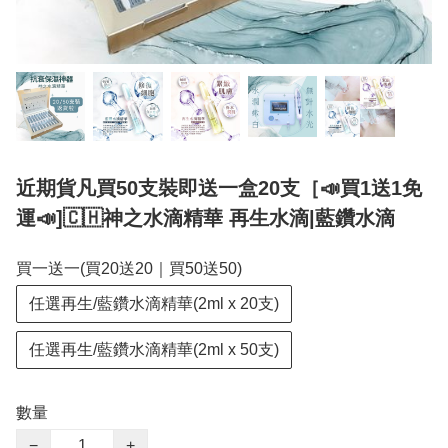
近期貨凡買50支裝即送一盒20支［📣買1送1免
運📣]🇨🇭神之水滴精華 再生水滴|藍鑽水滴
買一送一(買20送20｜買50送50)
任選再生/藍鑽水滴精華(2ml x 20支)
任選再生/藍鑽水滴精華(2ml x 50支)
數量
−
+