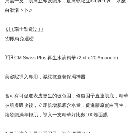
只需一支，肌膚立即飲飽水，皮膚乾紋立即bye bye，水嫩
白滑漲卜卜🔆

🇨🇭瑞士製造🇨🇭

📦限時免運📦

🇨🇭CM Swiss Plus 再生水滴精華 (2ml x 20 Ampoule)

美容院導入專用，減紋抗衰老保濕神器

含可有可促進表皮更生的玻色因，修復因子直逹肌底，精華
被肌膚吸收後，立即倍增肌底含水量，促進膠原蛋白再生，
煥發飽滿年輕肌，導入一支精華好比敷100塊面膜
