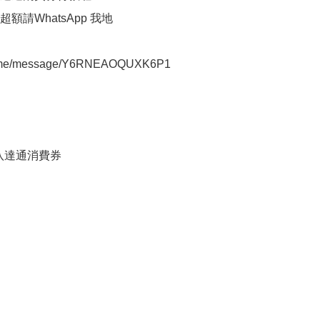
額請WhatsApp 我地

a.me/message/Y6RNEAOQUXK6P1
