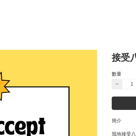
接受
數量
−
簡介
我地接受八