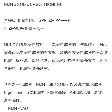
NMN x SOD x ERGOTHIONENE 

貴婦級  ‼️ 彈力UV ‼️ SPF 50+ PA++++

生物+物理+化學三合一  

GUEXY-DDS美白技術——為美白成分的「誘導體」，極大
提高產品中美白成分的有效率，幫助有效美白成分快速滲透
肌膚，從根源阻斷黑色素。產品使用後會有提亮效果，但不
會假白，肌膚呈透亮狀態。

含有新一代成分「NMN」和「SOD」以及高抗氧化成分
Ergothioneine 為肌膚打下堅實基礎，令肌膚水潤、緊致、
富有彈性。

・NMN×NAD
