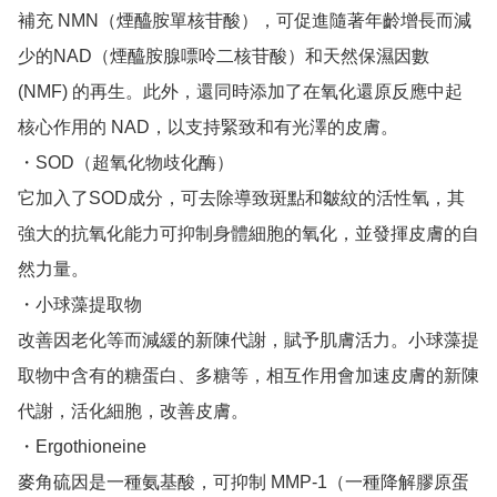
補充 NMN（煙醯胺單核苷酸），可促進隨著年齡增長而減
少的NAD（煙醯胺腺嘌呤二核苷酸）和天然保濕因數 
(NMF) 的再生。此外，還同時添加了在氧化還原反應中起
核心作用的 NAD，以支持緊致和有光澤的皮膚。

・SOD（超氧化物歧化酶）

它加入了SOD成分，可去除導致斑點和皺紋的活性氧，其
強大的抗氧化能力可抑制身體細胞的氧化，並發揮皮膚的自
然力量。

・小球藻提取物

改善因老化等而減緩的新陳代謝，賦予肌膚活力。小球藻提
取物中含有的糖蛋白、多糖等，相互作用會加速皮膚的新陳
代謝，活化細胞，改善皮膚。

・Ergothioneine 

麥角硫因是一種氨基酸，可抑制 MMP-1（一種降解膠原蛋