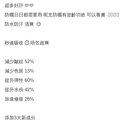
超多好評 🫶🫶 

防曬日日都需要用 呢支防曬有逆齡功效 可以養膚  🧏‍♀️🧏‍♀️   
防水防汗 清爽  😌 

秒速吸收 ⏱️ 唔笠超爽   

減少皺紋 52% 

減少色斑 13% 

提升彈性 60% 

提升水份 42% 

加速修復 26% 

添加3大新成分  
