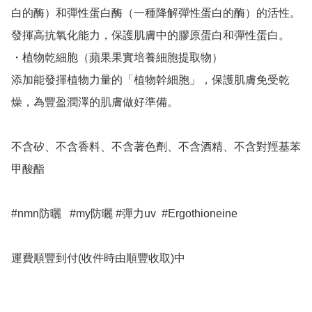
白的酶）和彈性蛋白酶（一種降解彈性蛋白的酶）的活性。
發揮高抗氧化能力，保護肌膚中的膠原蛋白和彈性蛋白。

・植物乾細胞（蘋果果實培養細胞提取物）

添加能發揮植物力量的「植物幹細胞」，保護肌膚免受乾
燥，為豐盈潤澤的肌膚做好準備。

不含矽、不含香料、不含著色劑、不含酒精、不含對羥基苯
甲酸酯

#nmn防曬   #my防曬 #彈力uv  #Ergothioneine

運費順豐到付(收件時由順豐收取)中